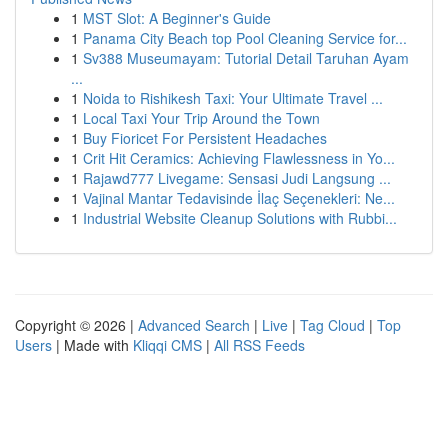
1
MST Slot: A Beginner's Guide
1
Panama City Beach top Pool Cleaning Service for...
1
Sv388 Museumayam: Tutorial Detail Taruhan Ayam
...
1
Noida to Rishikesh Taxi: Your Ultimate Travel ...
1
Local Taxi Your Trip Around the Town
1
Buy Fioricet For Persistent Headaches
1
Crit Hit Ceramics: Achieving Flawlessness in Yo...
1
Rajawd777 Livegame: Sensasi Judi Langsung ...
1
Vajinal Mantar Tedavisinde İlaç Seçenekleri: Ne...
1
Industrial Website Cleanup Solutions with Rubbi...
Copyright © 2026 |
Advanced Search
|
Live
|
Tag Cloud
|
Top
Users
| Made with
Kliqqi CMS
|
All RSS Feeds