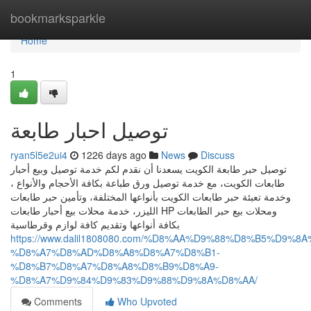
Home
bookmarksparkle
Home
1
توصيل احبار طابعة
ryan5l5e2ui4
1226 days ago
News
Discuss
توصيل حبر طابعة الكويت يسعدنا أن نقدم لكم خدمة توصيل وبيع أحبار
طابعات الكويت، مع خدمة توصيل ورق طباعة بكافة الأحجام والأنواع ،
وخدمة تعبئة حبر طابعات الكويت بأنواعها المختلفة، وتأمين حبر طابعات
الليزر، خدمة محلات بيع أحبار طابعات HP ومحلات بيع حبر الطابعات
بكافة أنواعها وتقديم كافة لوازم وقرطاسية
https://www.dalil1808080.com/%D8%AA%D9%88%D8%B5%D9%8
%D8%A7%D8%AD%D8%A8%D8%A7%D8%B1-
%D8%B7%D8%A7%D8%A8%D8%B9%D8%A9-
%D8%A7%D9%84%D9%83%D9%88%D9%8A%D8%AA/
Comments
Who Upvoted