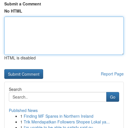
Submit a Comment
No HTML
HTML is disabled
Report Page
Search
Go
Published News
1
Finding MF Spares in Northern Ireland
1
Trik Mendapatkan Followers Shopee Lokal ya...
1
I'm unable to be able to satisfy said qu...