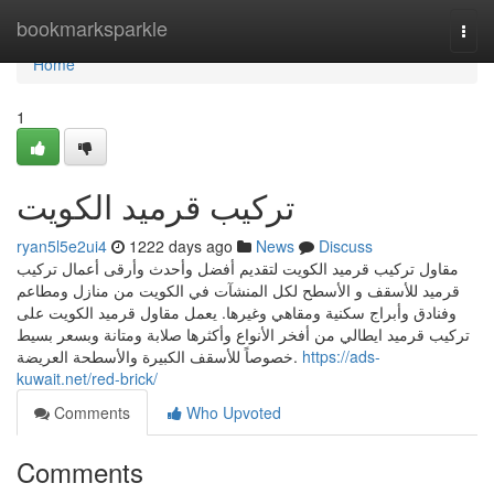
Home
bookmarksparkle
Togg
navi
Home
1
تركيب قرميد الكويت
ryan5l5e2ui4
1222 days ago
News
Discuss
مقاول تركيب قرميد الكويت لتقديم أفضل وأحدث وأرقى أعمال تركيب
قرميد للأسقف و الأسطح لكل المنشآت في الكويت من منازل ومطاعم
وفنادق وأبراج سكنية ومقاهي وغيرها. يعمل مقاول قرميد الكويت على
تركيب قرميد ايطالي من أفخر الأنواع وأكثرها صلابة ومتانة وبسعر بسيط
خصوصاً للأسقف الكبيرة والأسطحة العريضة.
https://ads-
kuwait.net/red-brick/
Comments
Who Upvoted
Comments