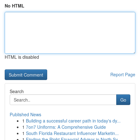
No HTML
HTML is disabled
Report Page
Search
Go
Published News
1
Building a successful career path in today's dy...
1
7on7 Uniforms: A Comprehensive Guide
1
South Florida Restaurant Influencer Marketin...
1
Finding the Right Financial Advisor in North Sy...