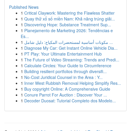
Published News
1
Critical Claywork: Mastering the Flawless Shatter
1
Quay thử xổ số miền Nam: Khả năng trúng giải...
1
Discovering Hope: Substance Treatment Sup...
1
Planejamento de Marketing 2026: Tendências e
Es...
1
مكونات أساسية لمستحضرات المكياج: دليل شامل ...
1
Diagnose My Car: Get Instant Online Vehicle Dia...
1
PT Play: Your Ultimate Entertainment Hub
1
The Future of Video Streaming: Trends and Predi...
1
Calculate Circles: Your Guide to Circumference
1
Building resilient portfolios through diversifi...
1
No-Cost Juridical Counsel in the Area : Y...
1
Inner West Rubbish Removal Helping Simplify Res...
1
Buy copyright Online: A Comprehensive Guide
1
Conure Parrot For Auction : Discover Your ...
1
Decoder Duosat: Tutorial Completo dos Modelo...