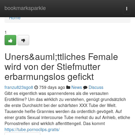
Home
bookmarksparkle
Togg
navi
Home
1
Uners&auml;ttliches Female
wird von der Stiefmutter
erbarmungslos gefickt
franzu823sgo8
759 days ago
News
Discuss
Gibt es eigentlich was spannenderes als die versauten
Erotikfilme? Um das wirklich zu verstehen, genügt grundsätzlich
die erste Durchsicht bei der schärfsten XXX Tube der Welt.
Tausende heiße Grannies werden da ordentlich gevögelt. Auf
einer gratis Sexual intercourse Tube merkst du auf Anhieb, etliche
Pornostreifen sind wirklich affentittengeil. Das kommt
https://tube.pornoclips.gratis/