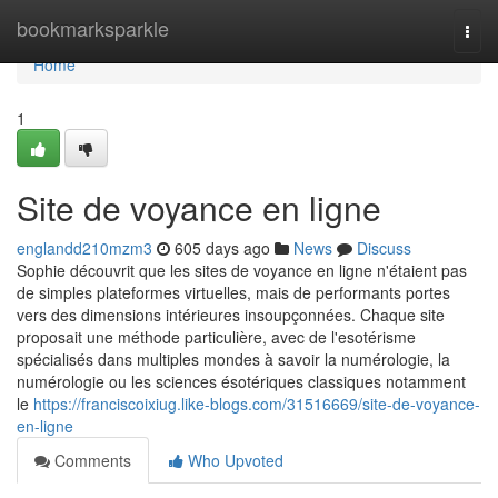
Home
bookmarksparkle
Togg
navi
Home
1
Site de voyance en ligne
englandd210mzm3
605 days ago
News
Discuss
Sophie découvrit que les sites de voyance en ligne n'étaient pas
de simples plateformes virtuelles, mais de performants portes
vers des dimensions intérieures insoupçonnées. Chaque site
proposait une méthode particulière, avec de l'esotérisme
spécialisés dans multiples mondes à savoir la numérologie, la
numérologie ou les sciences ésotériques classiques notamment
le
https://franciscoixiug.like-blogs.com/31516669/site-de-voyance-
en-ligne
Comments
Who Upvoted