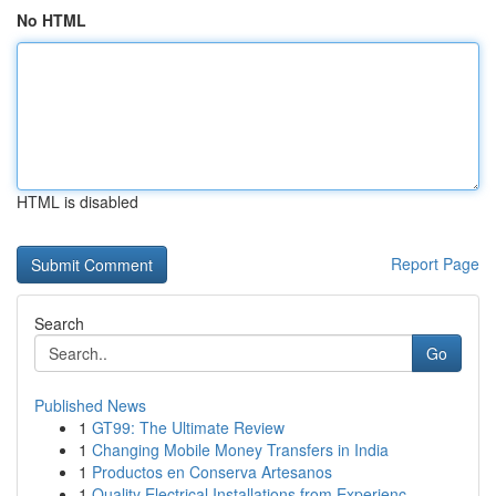
No HTML
HTML is disabled
Report Page
Search
Go
Published News
1
GT99: The Ultimate Review
1
Changing Mobile Money Transfers in India
1
Productos en Conserva Artesanos
1
Quality Electrical Installations from Experienc...