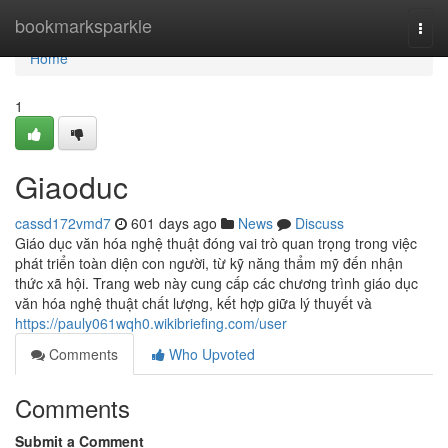
Home
bookmarksparkle
Togg
navi
Home
1
Giaoduc
cassd172vmd7
601 days ago
News
Discuss
Giáo dục văn hóa nghệ thuật đóng vai trò quan trọng trong việc
phát triển toàn diện con người, từ kỹ năng thẩm mỹ đến nhận
thức xã hội. Trang web này cung cấp các chương trình giáo dục
văn hóa nghệ thuật chất lượng, kết hợp giữa lý thuyết và
https://pauly061wqh0.wikibriefing.com/user
Comments
Who Upvoted
Comments
Submit a Comment