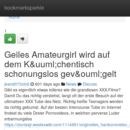
Home
bookmarksparkle
Home
1
Geiles Amateurgirl wird auf
dem K&uuml;chentisch
schonungslos gev&ouml;gelt
jeand073otx6
601 days ago
News
Discuss
Gibt es eigentlich etwas tolleres wie die grandiosen XXX-Filme?
Damit Du das richtig verstehst, langt oft der erste Besuch auf der
ultimativen XXX Tube des Netz. Richtig heiße Teenagers werden
da richtig gebumst. Auf der besten Intercourse Tube im Internet
findest du viele Dreier Pornovideos, in welchen perverse Luder
erbarmungslos
https://zionisajr.westexwiki.com/1114991/originelles_hardcorevid