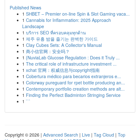
Published News
1
SHBET – Premier on-line Spin & Slot Gaming vaca...
1
Cannabis for Inflammation: 2025 Approach
Landscape
1
บริการ SEO ที่ครอบคลุมทุกด้าน
1
제주 유흥 밤을 즐기는 완벽한 가이드
1
Clay Cubes Sets: A Collector's Manual
1
商小信官网：安全吗？
1
{NuviaLab Glucose Regulation : Does it Truly ...
1
The critical role of infrastructure investment ...
1
xchat 官网：权威信息与copyright指南
1
Cobertura médico para becarios extranjeros e...
1
Colorway pureguard for rpet bottle producing an...
1
Contemporary portfolio creation methods are alt...
1
Finding the Perfect Badminton Stringing Service
1
```
Copyright © 2026 |
Advanced Search
|
Live
|
Tag Cloud
|
Top