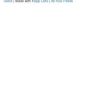
Users
| Made with
Kliqqi CMS
|
All RSS Feeds