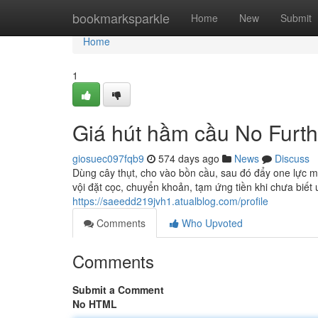
Home
bookmarksparkle
Home
New
Submit
Home
1
Giá hút hầm cầu No Furth
giosuec097fqb9
574 days ago
News
Discuss
Dùng cây thụt, cho vào bồn cầu, sau đó đẩy one lực m
vội đặt cọc, chuyển khoản, tạm ứng tiền khi chưa biết 
https://saeedd219jvh1.atualblog.com/profile
Comments
Who Upvoted
Comments
Submit a Comment
No HTML