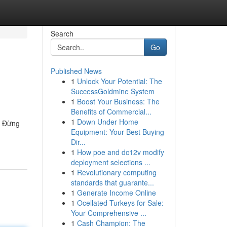
Search
Go
Published News
1
Unlock Your Potential: The
SuccessGoldmine System
1
Boost Your Business: The
Benefits of Commercial...
1
Down Under Home
: Đừng
Equipment: Your Best Buying
Dir...
1
How poe and dc12v modify
deployment selections ...
1
Revolutionary computing
standards that guarante...
1
Generate Income Online
1
Ocellated Turkeys for Sale:
Your Comprehensive ...
1
Cash Champion: The