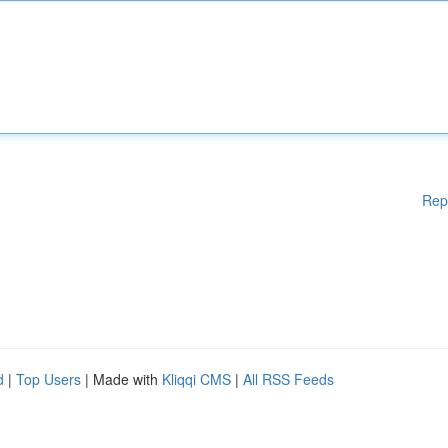
Rep
d
|
Top Users
| Made with
Kliqqi CMS
|
All RSS Feeds