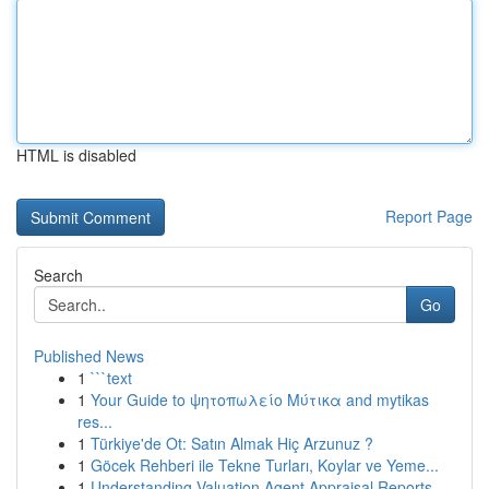
HTML is disabled
Report Page
Search
Go
Published News
1
```text
1
Your Guide to ψητοπωλείο Μύτικα and mytikas
res...
1
Türkiye'de Ot: Satın Almak Hiç Arzunuz ?
1
Göcek Rehberi ile Tekne Turları, Koylar ve Yeme...
1
Understanding Valuation Agent Appraisal Reports