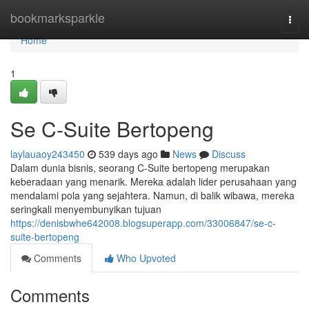
Home
bookmarksparkle
Togg
navi
Home
1
Se C-Suite Bertopeng
laylauaoy243450
539 days ago
News
Discuss
Dalam dunia bisnis, seorang C-Suite bertopeng merupakan
keberadaan yang menarik. Mereka adalah lider perusahaan yang
mendalami pola yang sejahtera. Namun, di balik wibawa, mereka
seringkali menyembunyikan tujuan
https://denisbwhe642008.blogsuperapp.com/33006847/se-c-
suite-bertopeng
Comments
Who Upvoted
Comments