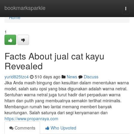
Home
bookmarksparkle
Togg
navi
Home
1
Facts About jual cat kayu
Revealed
yurid825tzc4
510 days ago
News
Discuss
Jika Anda masih bingung dan kesulitan dalam menentukan warna
model, salah satu opsi yang bisa digunakan adalah warna netral.
Sentuhan warna netral juga turut hadir dari perpaduan warna
hitam dan putih yang membuatnya semakin terlihat minimalis.
Membangun rumah two lantai memang memberi banyak
keuntungan. Salah satunya dari segi kenyamanan dan
https://www.propanraya.com
Comments
Who Upvoted