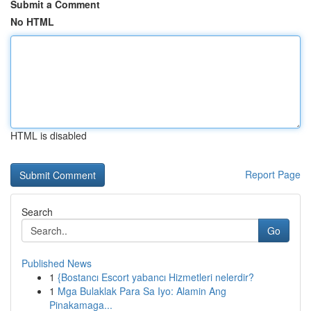
Submit a Comment
No HTML
HTML is disabled
Report Page
Search
Go
Published News
1
{Bostancı Escort yabancı Hizmetleri nelerdir?
1
Mga Bulaklak Para Sa Iyo: Alamin Ang
Pinakamaga...