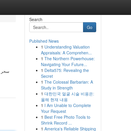
Search
Go
Published News
1
Understanding Valuation
Appraisals: A Comprehen...
1
The Northern Powerhouse:
Navigating Your Future...
1
Delta575: Revealing the
Secret
1
The Colossal Barbarian: A
Study in Strength
1
대한민국 얼굴 시술 비용은:
올해 현재 내용
1
I Am Unable to Complete
Your Request
1
Best Free Photo Tools to
Shrink Record ...
1
America's Reliable Shipping