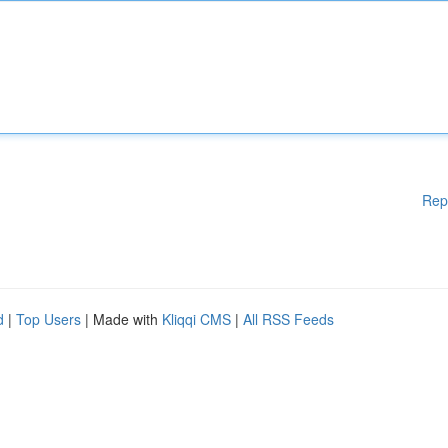
Rep
d
|
Top Users
| Made with
Kliqqi CMS
|
All RSS Feeds