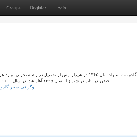
Groups
Register
Login
سحر گلدوست، متولد سال ۱۳۶۵ در شیراز، پس از تحصیل در رشت
حضور در تئاتر در شیراز از سال ۱۳۹۵ آغاز شد. در سال ۱۴۰۰ و در سن ۳۵ سالگی، او با بازی در فیلم سینمایی “قهرمان” به
idenmm1b6.wizzardsblog.com/34324610/بیوگرافی-سحر-گلدوست