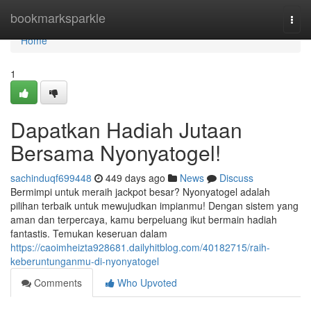
Home
bookmarksparkle
Togg
navi
Home
1
Dapatkan Hadiah Jutaan
Bersama Nyonyatogel!
sachinduqf699448
449 days ago
News
Discuss
Bermimpi untuk meraih jackpot besar? Nyonyatogel adalah
pilihan terbaik untuk mewujudkan impianmu! Dengan sistem yang
aman dan terpercaya, kamu berpeluang ikut bermain hadiah
fantastis. Temukan keseruan dalam
https://caoimheizta928681.dailyhitblog.com/40182715/raih-
keberuntunganmu-di-nyonyatogel
Comments
Who Upvoted