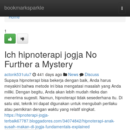
Home
bookmarksparkle
Togg
navi
Home
1
Ich hipnoterapi jogja No
Further a Mystery
actonk531uiu7
441 days ago
News
Discuss
Supaya hipnoterapi bisa bekerja dengan baik, Anda harus
meyakini bahwa metode ini bisa mengatasi masalah yang Anda
miliki. Dengan begitu, Anda akan lebih mudah rileks dan
menerima sugesti. Namun, hipnoterapi tidak sesederhana itu. Di
satu sisi, teknik ini dapat digunakan untuk mengubah perilaku
atau pemikiran dengan waktu yang relatif singkat.
https://hipnoterapi-jogja-
terbaik67787.bloggadores.com/34074842/hipnoterapi-anak-
susah-makan-di-jogja-fundamentals-explained