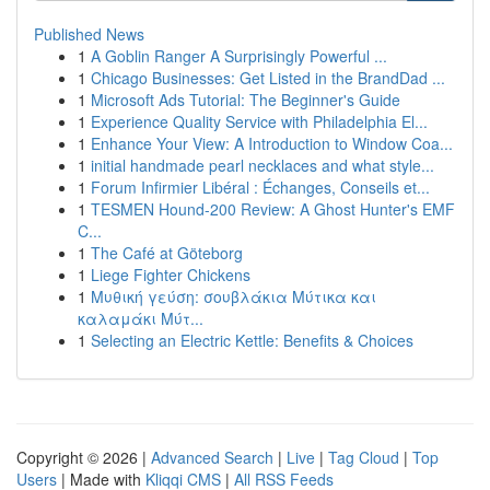
Published News
1
A Goblin Ranger A Surprisingly Powerful ...
1
Chicago Businesses: Get Listed in the BrandDad ...
1
Microsoft Ads Tutorial: The Beginner's Guide
1
Experience Quality Service with Philadelphia El...
1
Enhance Your View: A Introduction to Window Coa...
1
initial handmade pearl necklaces and what style...
1
Forum Infirmier Libéral : Échanges, Conseils et...
1
TESMEN Hound-200 Review: A Ghost Hunter's EMF
C...
1
The Café at Göteborg
1
Liege Fighter Chickens
1
Μυθική γεύση: σουβλάκια Μύτικα και
καλαμάκι Μύτ...
1
Selecting an Electric Kettle: Benefits & Choices
Copyright © 2026 |
Advanced Search
|
Live
|
Tag Cloud
|
Top
Users
| Made with
Kliqqi CMS
|
All RSS Feeds