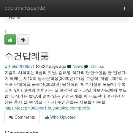
Home
bookmarksparkle
Togg
navi
Home
1
수건답례품
wilhelmr886tsv1
422 days ago
News
Discuss
여름이 시작되는 6월의 첫날, 김혜영 작가의 단편소설집 를 만났다.
이 책에는 제15회 동서문학상(2020년) 대상 수상작 '자염', 제7회 서
귀포 문학작품 공모전(2023년) 당선작인 '박수기정의 노을'이 수록
되어 있다. 8편의 이야기는 잘 숙성된 열대 과일 아보카도처럼 부드
럽다. 작가는 빨갛게 곪아 있는 인간관계를 팍 터트린다. 하지만 세
상은 혼자 살 수 없으니 다시 주인공들은 서로를 마주할
https://josephi986xbc1.buyoutblog.com/profile
Comments
Who Upvoted
Comments