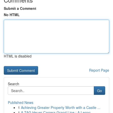
Submit a Comment
No HTML
HTML is disabled
Report Page
Search
Go
Published News
1
Achieving Greater Property Worth with a Castle ...
1
A TAG Heuer Carrera Grand Line : A Legac...