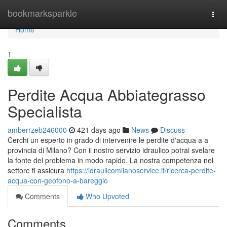
Home
bookmarksparkle
Togg
navi
Home
1
Perdite Acqua Abbiategrasso
Specialista
amberrzeb246000
421 days ago
News
Discuss
Cerchi un esperto in grado di intervenire le perdite d'acqua a a
provincia di Milano? Con il nostro servizio idraulico potrai svelare
la fonte del problema in modo rapido. La nostra competenza nel
settore ti assicura
https://idraulicomilanoservice.it/ricerca-perdite-
acqua-con-geofono-a-bareggio
Comments
Who Upvoted
Comments