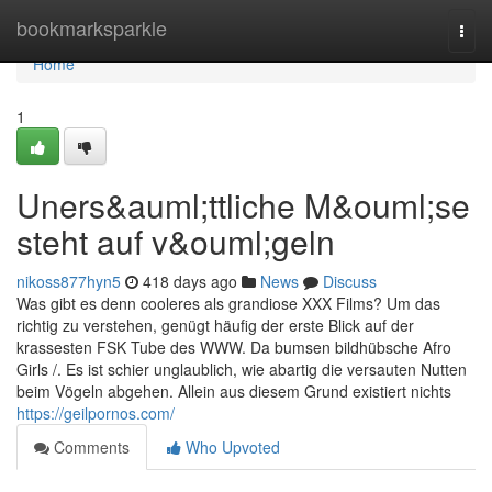
Home
bookmarksparkle
Togg
navi
Home
1
Uners&auml;ttliche M&ouml;se
steht auf v&ouml;geln
nikoss877hyn5
418 days ago
News
Discuss
Was gibt es denn cooleres als grandiose XXX Films? Um das
richtig zu verstehen, genügt häufig der erste Blick auf der
krassesten FSK Tube des WWW. Da bumsen bildhübsche Afro
Girls /. Es ist schier unglaublich, wie abartig die versauten Nutten
beim Vögeln abgehen. Allein aus diesem Grund existiert nichts
https://geilpornos.com/
Comments
Who Upvoted