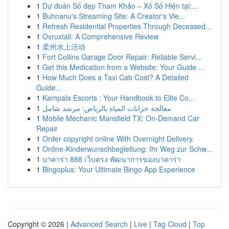
1
Dự đoán Số đẹp Tham Khảo – Xổ Số Hiện tại:...
1
Buhnanu's Streaming Site: A Creator's Vie...
1
Refresh Residential Properties Through Deceased...
1
Ovruxtali: A Comprehensive Review
1
柔州水上活动
1
Fort Collins Garage Door Repair: Reliable Servi...
1
Get this Medication from a Website: Your Guide ...
1
How Much Does a Taxi Cab Cost? A Detailed
Guide...
1
Kampala Escorts : Your Handbook to Elite Co...
1
معالجة خزانات المياه بالرياض: مرشد شامل
1
Mobile Mechanic Mansfield TX: On-Demand Car
Repair
1
Order copyright online With Overnight Delivery.
1
Online-Kinderwunschbegleitung: Ihr Weg zur Schw...
1
บาคาร่า 888 เว็บตรง พัฒนาการของบาคาร่า
1
Bingoplus: Your Ultimate Bingo App Experience
Copyright © 2026 |
Advanced Search
|
Live
|
Tag Cloud
|
Top