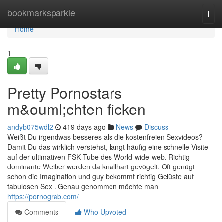
Home
bookmarksparkle
Togg
navi
Home
1
Pretty Pornostars
m&ouml;chten ficken
andyb075wdl2
419 days ago
News
Discuss
Weißt Du irgendwas besseres als die kostenfreien Sexvideos?
Damit Du das wirklich verstehst, langt häufig eine schnelle Visite
auf der ultimativen FSK Tube des World-wide-web. Richtig
dominante Weiber werden da knallhart gevögelt. Oft genügt
schon die Imagination und guy bekommt richtig Gelüste auf
tabulosen Sex . Genau genommen möchte man
https://pornograb.com/
Comments
Who Upvoted