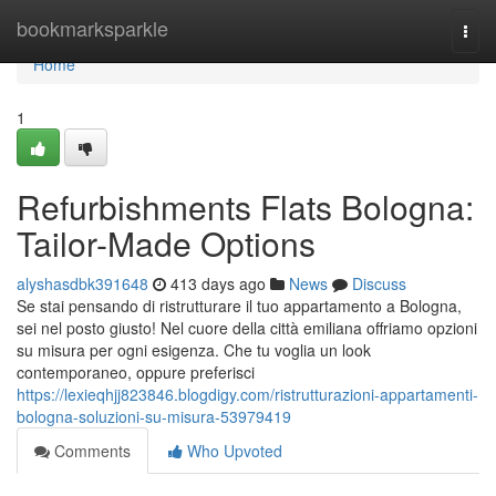
Home
bookmarksparkle
Togg
navi
Home
1
Refurbishments Flats Bologna:
Tailor-Made Options
alyshasdbk391648
413 days ago
News
Discuss
Se stai pensando di ristrutturare il tuo appartamento a Bologna,
sei nel posto giusto! Nel cuore della città emiliana offriamo opzioni
su misura per ogni esigenza. Che tu voglia un look
contemporaneo, oppure preferisci
https://lexieqhjj823846.blogdigy.com/ristrutturazioni-appartamenti-
bologna-soluzioni-su-misura-53979419
Comments
Who Upvoted