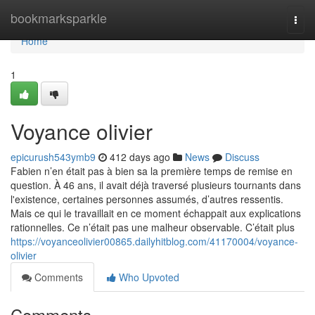
Home
bookmarksparkle
Togg
navi
Home
1
Voyance olivier
epicurush543ymb9
412 days ago
News
Discuss
Fabien n’en était pas à bien sa la première temps de remise en
question. À 46 ans, il avait déjà traversé plusieurs tournants dans
l'existence, certaines personnes assumés, d’autres ressentis.
Mais ce qui le travaillait en ce moment échappait aux explications
rationnelles. Ce n’était pas une malheur observable. C’était plus
https://voyanceolivier00865.dailyhitblog.com/41170004/voyance-
olivier
Comments
Who Upvoted
Comments