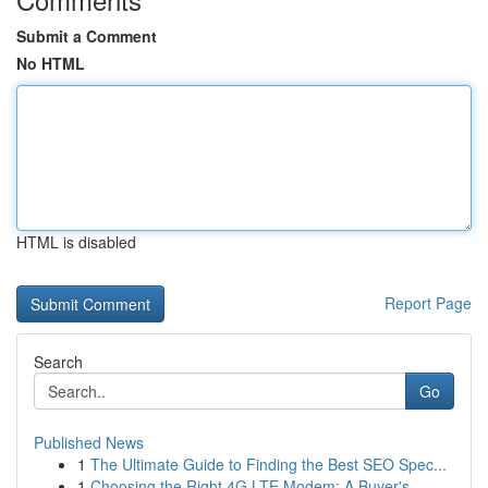
Submit a Comment
No HTML
HTML is disabled
Report Page
Search
Go
Published News
1
The Ultimate Guide to Finding the Best SEO Spec...
1
Choosing the Right 4G LTE Modem: A Buyer's