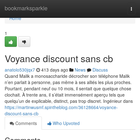
Home
bookmarksparkle
Togg
navi
Home
1
Voyance discount sans cb
anatolo530jqx7
413 days ago
News
Discuss
Quand Malik a monosaccharide décrocher son téléphone Malik
n’en parlait à personne, pas même à ses alliés les plus proches.
Pourtant, pendant neuf ou 10 mois, il sentait que quelque chose
clochait. À trente ans, il s’était immensément aperçu tels que
quelqu’un de explicable, distinct, pas trop discret. Ingénieur dans
https://martinwusmf.spintheblog.com/36128664/voyance-
discount-sans-cb
Comments
Who Upvoted
Comments