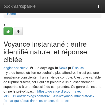
Home
bookmarksparkle
Togg
navi
Home
1
Voyance instantané : entre
identifié naturel et réponse
ciblée
englando370iqv1
395 days ago
News
Discuss
Il y a du temps où l’on ne souhaite plus attendre. il n'est pas une
impatience consciente, ni un envie de contrôle. C’est une variable
de rupture discret, celui qui est poindre d’un questionnement
supportable à une nécessité de comprendre. Ce genre de instant,
on ne le prévoit pas. Il
https://voyance-discount-avec-
jol69011.answerblogs.com/36298415/voyance-immédiate-le-
format-qui-séduit-dans-les-phases-de-tension