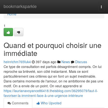
Home
bookmarksparkle
Togg
navi
Home
1
Quand et pourquoi choisir une
immédiate
heinrichm765fuk4
397 days ago
News
Discuss
Ce type de consultation est parfois désagrément compris. On lui
reproche sa brièveté, son côté instantané. Mais ce sont
particulièrement ces critères qui en font un sujet inestimable.
Dans certains moments de l'amour, on ne ambitionne de pas une
motif. On a envie de un point. On veut apprendre si
https://laurianavoyance86418.theisblog.com/36295079/faut-il-
favoriser-la-imminent-face-à-une-urgence-intérieure
Comments
Who Upvoted