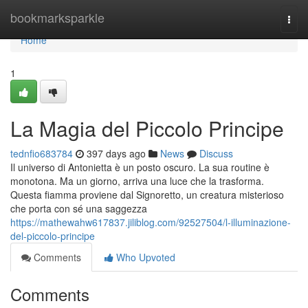
Home
bookmarksparkle
Togg
navi
Home
1
La Magia del Piccolo Principe
tednfio683784
397 days ago
News
Discuss
Il universo di Antonietta è un posto oscuro. La sua routine è
monotona. Ma un giorno, arriva una luce che la trasforma.
Questa fiamma proviene dal Signoretto, un creatura misterioso
che porta con sé una saggezza
https://mathewahw617837.jiliblog.com/92527504/l-illuminazione-
del-piccolo-principe
Comments
Who Upvoted
Comments