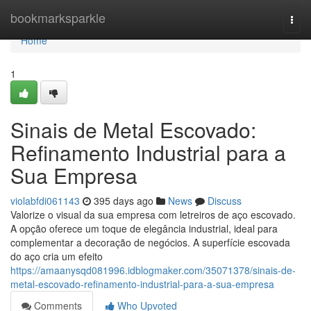
Home
bookmarksparkle
Togg
navi
Home
1
Sinais de Metal Escovado:
Refinamento Industrial para a
Sua Empresa
violabfdi061143
395 days ago
News
Discuss
Valorize o visual da sua empresa com letreiros de aço escovado.
A opção oferece um toque de elegância industrial, ideal para
complementar a decoração de negócios. A superfície escovada
do aço cria um efeito
https://amaanysqd081996.idblogmaker.com/35071378/sinais-de-
metal-escovado-refinamento-industrial-para-a-sua-empresa
Comments
Who Upvoted