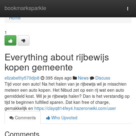
Home
bookmarksparkle
Togg
navi
Home
1
Everything about rijbewijs
kopen gemeente
elizabethy570djo8
395 days ago
News
Discuss
Tijd voor een auto! Na het halen van je rijbewijs wil je misschien
meteen een auto kopen. Het Nibud zet op een rij wat een auto
gemiddeld kost. Wil je je rijbewijs halen? Dan is het verstandig op
tijd te beginnen fulfilled sparen. Dat kan free of charge,
gemakkelijk en
https://clayq814fey4.hazeronwiki.com/user
Comments
Who Upvoted
Comments