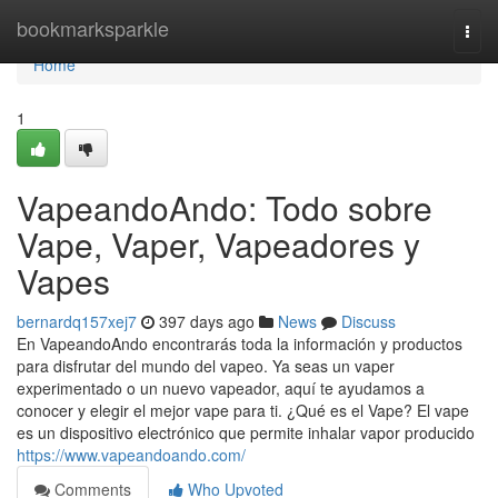
Home
bookmarksparkle
Togg
navi
Home
1
VapeandoAndo: Todo sobre
Vape, Vaper, Vapeadores y
Vapes
bernardq157xej7
397 days ago
News
Discuss
En VapeandoAndo encontrarás toda la información y productos
para disfrutar del mundo del vapeo. Ya seas un vaper
experimentado o un nuevo vapeador, aquí te ayudamos a
conocer y elegir el mejor vape para ti. ¿Qué es el Vape? El vape
es un dispositivo electrónico que permite inhalar vapor producido
https://www.vapeandoando.com/
Comments
Who Upvoted