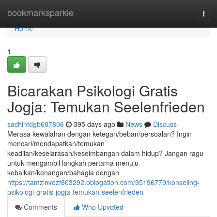
Home
bookmarksparkle
Togg
navi
Home
1
Bicarakan Psikologi Gratis
Jogja: Temukan Seelenfrieden
sachinfdgb687806
395 days ago
News
Discuss
Merasa kewalahan dengan ketegan/beban/persoalan? Ingin
mencari/mendapatkan/temukan
keadilan/keselarasan/keseimbangan dalam hidup? Jangan ragu
untuk mengambil langkah pertama menuju
kebaikan/kenangan/bahagia dengan
https://tamzinvozf803292.oblogation.com/35196779/konseling-
psikologi-gratis-jogja-temukan-seelenfrieden
Comments
Who Upvoted