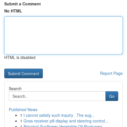
Submit a Comment
No HTML
HTML is disabled
Report Page
Search
Go
Published News
1
I cannot satisfy such inquiry . The sug...
1
Gnss receiver pill display and steering control...
1
Principal Sunflower Vegetable Oil Producers...