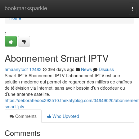
Home
bookmarksparkle
Tog
nav
Home
1
Abonnement Smart IPTV
amaanytbd112482
394 days ago
News
Discuss
Smart IPTV Abonnement IPTV L’abonnement IPTV est une
solution moderne qui permet de regarder des milliers de chaînes
de télévision via Internet, sans avoir besoin d’un décodeur ou
d’une antenne satellite.
https://deboraheooc292510.thekatyblog.com/34649020/abonnement
smart-iptv
Comments
Who Upvoted
Comments