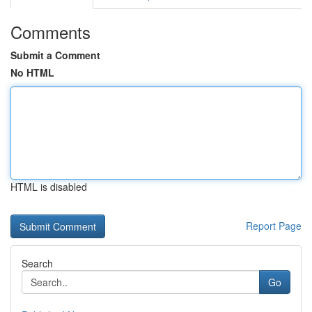
Comments
Submit a Comment
No HTML
HTML is disabled
Report Page
Search
Go