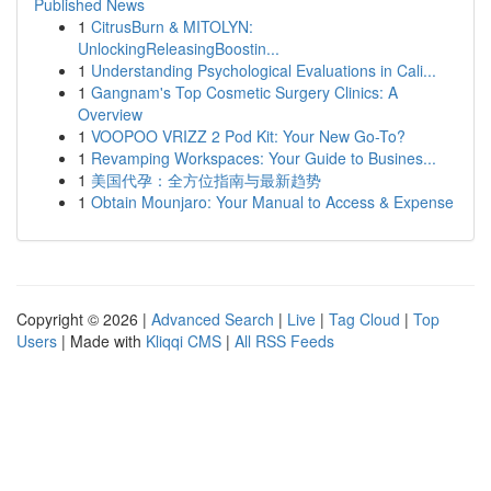
Published News
1
CitrusBurn & MITOLYN:
UnlockingReleasingBoostin...
1
Understanding Psychological Evaluations in Cali...
1
Gangnam's Top Cosmetic Surgery Clinics: A
Overview
1
VOOPOO VRIZZ 2 Pod Kit: Your New Go-To?
1
Revamping Workspaces: Your Guide to Busines...
1
美国代孕：全方位指南与最新趋势
1
Obtain Mounjaro: Your Manual to Access & Expense
Copyright © 2026 |
Advanced Search
|
Live
|
Tag Cloud
|
Top
Users
| Made with
Kliqqi CMS
|
All RSS Feeds