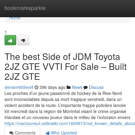
Home
bookmarksparkle
Home
1
The best Side of JDM Toyota
2JZ GTE VVTI For Sale – Built
2JZ GTE
denism665evl4
396 days ago
News
Discuss
Les proches d’un jeune passionné de hockey de la Rive-Nord
sont inconsolables depuis sa mort tragique vendredi, dans un
violent accident de la route. L’importante frappe policière lancée
tôt mercredi dans la région de Montréal visant le crime organisé
irlandais et un nouveau joueur dans le milieu de l’extorsion envers
https://marcouneul.celticwiki.com/1609973/not_known_details_about
Comments
Who Upvoted