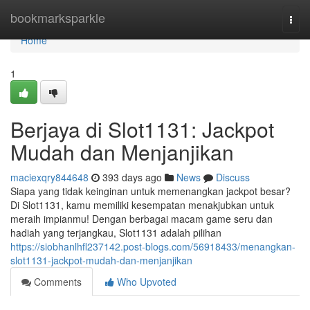
Home
bookmarksparkle
Togg
navi
Home
1
Berjaya di Slot1131: Jackpot
Mudah dan Menjanjikan
maciexqry844648
393 days ago
News
Discuss
Siapa yang tidak keinginan untuk memenangkan jackpot besar?
Di Slot1131, kamu memiliki kesempatan menakjubkan untuk
meraih impianmu! Dengan berbagai macam game seru dan
hadiah yang terjangkau, Slot1131 adalah pilihan
https://siobhanlhfl237142.post-blogs.com/56918433/menangkan-
slot1131-jackpot-mudah-dan-menjanjikan
Comments
Who Upvoted