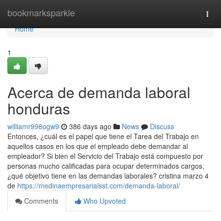
Home
bookmarksparkle
Togg
navi
Home
1
Acerca de demanda laboral
honduras
williamr998ogw9
386 days ago
News
Discuss
Entonces, ¿cuál es el papel que tiene el Tarea del Trabajo en
aquellos casos en los que el empleado debe demandar al
empleador? Si bien el Servicio del Trabajo está compuesto por
personas mucho calificadas para ocupar determinados cargos,
¿qué objetivo tiene en las demandas laborales? cristina marzo 4
de
https://medinaempresarialsst.com/demanda-laboral/
Comments
Who Upvoted