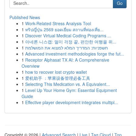
Go
Published News
1
Work-Related Stress Analysis Tool
1
ทริปญี่ปุ่น 2569 ยอดเยี่ยม สถานที่ท่องเที่ย...
1
Discover Virtual Medical Coding Programs ...
1
아네론 니스캡: 멀미 걱정 끝, 편안한 여행을 위...
1
חשפניות: המדריך המלא למצוא את המושלמת
1
Advanced investment methodologies forge the fut...
1
Receptor Alphasat TX AI: A Comprehensive
Overview
1
how to recover lost crypto wallet
1
爱机助手 ：苹果设备管理必备工具
1
Selecting This Medication vs. A Equivalent...
1
Level Up Your Home Gym: Essential Equipment
Guide
1
Effective player development integrates multipl...
Copyright © 2026 |
Advanced Search
|
Live
|
Tag Cloud
|
Top