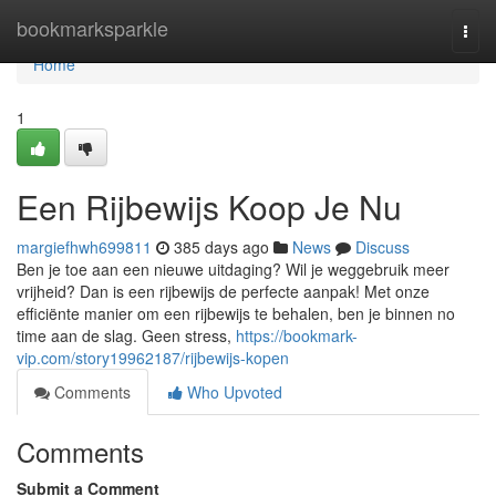
Home
bookmarksparkle
Togg
navi
Home
1
Een Rijbewijs Koop Je Nu
margiefhwh699811
385 days ago
News
Discuss
Ben je toe aan een nieuwe uitdaging? Wil je weggebruik meer
vrijheid? Dan is een rijbewijs de perfecte aanpak! Met onze
efficiënte manier om een rijbewijs te behalen, ben je binnen no
time aan de slag. Geen stress,
https://bookmark-
vip.com/story19962187/rijbewijs-kopen
Comments
Who Upvoted
Comments
Submit a Comment