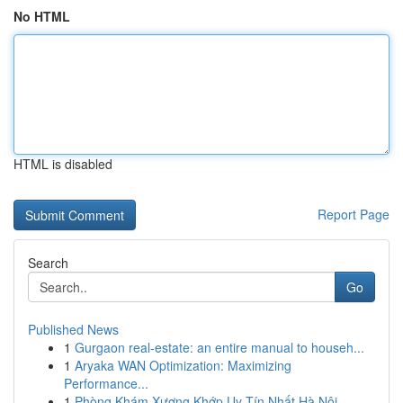
No HTML
HTML is disabled
Report Page
Search
Go
Published News
1
Gurgaon real-estate: an entire manual to househ...
1
Aryaka WAN Optimization: Maximizing
Performance...
1
Phòng Khám Xương Khớp Uy Tín Nhất Hà Nội