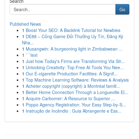
Search
Go
Published News
1
Boost Your SEO: A Backlink Tutorial for Newbies
1
DE88 – Cổng Game Đổi Thưởng Uy Tín, Đăng Ký
Nha...
1
Musangwin: A burgeoning light in Zimbabwean ...
1
```text
1
Just how Today's Firms are Transforming Via Str...
1
Unlocking Creativity: Top Free AI Tools You Nee...
1
Our E-cigarette Production Facilities: A Signif...
1
Top Machine Learning Software: Reviews & Analysis
1
Acheter copyright (copyright) à Montréal famill...
1
Better Home Connection Through a Longueville El...
1
Acquire Carbomer: A Resource to Superior ...
1
Poppo Agency Registration: Your Easy Step-by-S...
1
Instrução de Incêndio : Guia Abrangente e Ess...