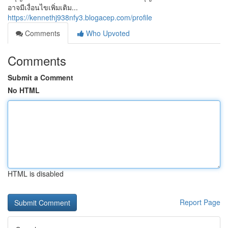
อาจมีเงื่อนไขเพิ่มเติม...
https://kennethj938nfy3.blogacep.com/profile
Comments
Who Upvoted
Comments
Submit a Comment
No HTML
HTML is disabled
Report Page