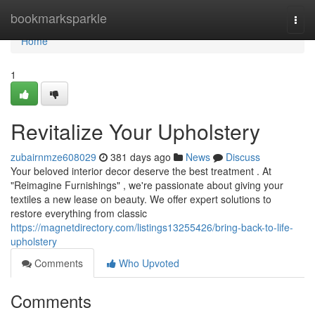
Home
bookmarksparkle
Togg
navi
Home
1
Revitalize Your Upholstery
zubairnmze608029
381 days ago
News
Discuss
Your beloved interior decor deserve the best treatment . At
"Reimagine Furnishings" , we're passionate about giving your
textiles a new lease on beauty. We offer expert solutions to
restore everything from classic
https://magnetdirectory.com/listings13255426/bring-back-to-life-
upholstery
Comments
Who Upvoted
Comments