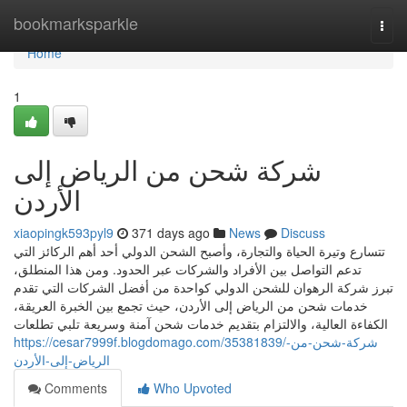
Home
bookmarksparkle
Togg
navi
Home
1
شركة شحن من الرياض إلى
الأردن
xiaopingk593pyl9
371 days ago
News
Discuss
تتسارع وتيرة الحياة والتجارة، وأصبح الشحن الدولي أحد أهم الركائز التي
تدعم التواصل بين الأفراد والشركات عبر الحدود. ومن هذا المنطلق،
تبرز شركة الرهوان للشحن الدولي كواحدة من أفضل الشركات التي تقدم
خدمات شحن من الرياض إلى الأردن، حيث تجمع بين الخبرة العريقة،
الكفاءة العالية، والالتزام بتقديم خدمات شحن آمنة وسريعة تلبي تطلعات
https://cesar7999f.blogdomago.com/35381839/شركة-شحن-من-
الرياض-إلى-الأردن
Comments
Who Upvoted