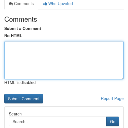
Comments
Who Upvoted
Comments
Submit a Comment
No HTML
HTML is disabled
Report Page
Search
Go