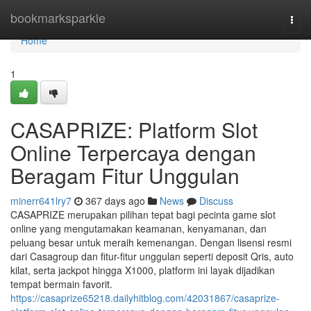
Home
bookmarksparkle
Togg
navi
Home
1
CASAPRIZE: Platform Slot
Online Terpercaya dengan
Beragam Fitur Unggulan
minerr641lry7
367 days ago
News
Discuss
CASAPRIZE merupakan pilihan tepat bagi pecinta game slot
online yang mengutamakan keamanan, kenyamanan, dan
peluang besar untuk meraih kemenangan. Dengan lisensi resmi
dari Casagroup dan fitur-fitur unggulan seperti deposit Qris, auto
kilat, serta jackpot hingga X1000, platform ini layak dijadikan
tempat bermain favorit.
https://casaprize65218.dailyhitblog.com/42031867/casaprize-