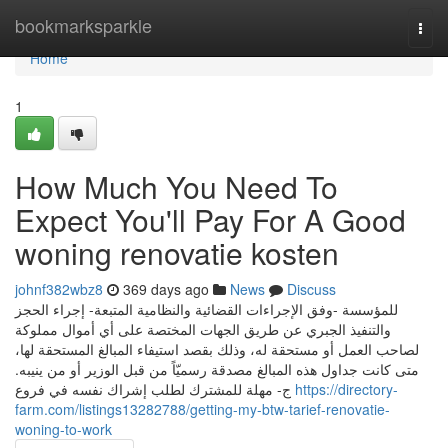
Home
bookmarksparkle
Togg
navi
Home
1
How Much You Need To
Expect You'll Pay For A Good
woning renovatie kosten
johnf382wbz8
369 days ago
News
Discuss
للمؤسسة -وفق الإجراءات القضائية والنظامية المتبعة- إجراء الحجز
والتنفيذ الجبري عن طريق الجهات المختصة على أي أموال مملوكة
لصاحب العمل أو مستحقة له، وذلك بقصد استيفاء المبالغ المستحقة لها،
متى كانت جداول هذه المبالغ مصدقة رسميّاً من قبل الوزير أو من ينيبه.
ج- مهلة للمشترك لطلب إشراك نفسه في فروع
https://directory-
farm.com/listings13282788/getting-my-btw-tarief-renovatie-
woning-to-work