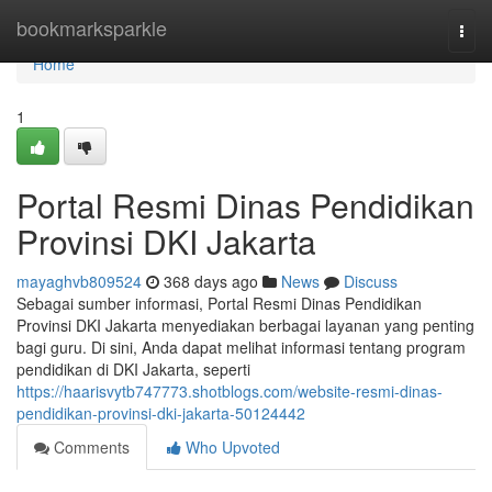
Home
bookmarksparkle
Togg
navi
Home
1
Portal Resmi Dinas Pendidikan
Provinsi DKI Jakarta
mayaghvb809524
368 days ago
News
Discuss
Sebagai sumber informasi, Portal Resmi Dinas Pendidikan
Provinsi DKI Jakarta menyediakan berbagai layanan yang penting
bagi guru. Di sini, Anda dapat melihat informasi tentang program
pendidikan di DKI Jakarta, seperti
https://haarisvytb747773.shotblogs.com/website-resmi-dinas-
pendidikan-provinsi-dki-jakarta-50124442
Comments
Who Upvoted