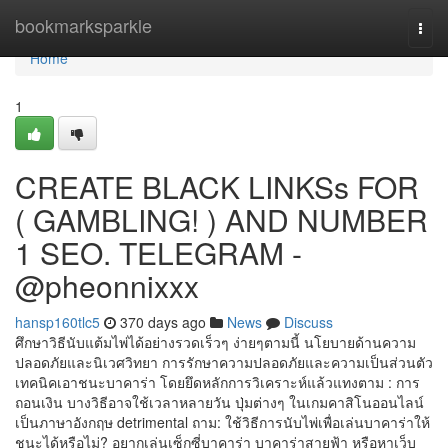
Home
bookmarksparkle
Togg
navi
Home
1
CREATE BLACK LINKSs FOR
( GAMBLING! ) AND NUMBER
1 SEO. TELEGRAM -
@pheonnixxx
hansp160tlc5
370 days ago
News
Discuss
ศึกษาวิธีนับแต้มไพ่ได้อย่างรวดเร็วๆ ง่ายๆตามนี้ นโยบายด้านความ
ปลอดภัยและนิเวศวิทยา การรักษาความปลอดภัยและความเป็นส่วนตัว
เทคนิคเอาชนะบาคาร่า โดยยึดหลักการวิเคราะห์แล้วแทงตาม : การ
ถอนเงิน บางวิธีอาจใช้เวลาหลายวัน ปุ่มต่างๆ ในเกมคาสิโนออนไลน์
เป็นภาษาอังกฤษ detrimental ถาม: ใช้วิธีการนับไพ่เพื่อเล่นบาคาร่าให้
ชนะได้หรือไม่? อยากเล่นเซ็กซี่บาคาร่า บาคาร่าสายฟ้า หรือหาเว็บ