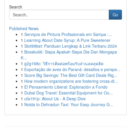
Search
Go
Published News
1
Serviços de Pintura Profissionais em Sampa :...
1
Learning About Date Syrup: A Pure Sweetener
1
Slot99bet: Panduan Lengkap & Link Terbaru 2024
1
Bossku66: Siapa Apakah Siapa Dia Dan Mengapa
K...
1
g2g168c: วิธีการติดต่อพร้อมรับส่วนลดสุดฮิต
1
Exportação de aves do Paraná: desafios e perspe...
1
Score Big Savings: The Best Gift Card Deals Rig...
1
How modern organizations are fostering cross-di...
1
El Pensamiento Liberal: Exploración a Fondo
1
Dubai Dog Travel: Essential Equipment for Ou...
1
ufa191p: About Us - A Deep Dive
1
Noida to Dehradun Taxi: Your Easy Journey G...