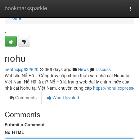
Home
bookmarksparkle
Togg
navi
Home
1
nohu
heathcjcg632620
366 days ago
News
Discuss
Website Nổ Hũ – Cổng truy cập chính thức vào nhà cái Nohu tại
Việt Nam Nổ Hũ là gì? Nổ Hũ là trang web đại lý chính thức của
nhà cái Nohu tại Việt Nam, chuyên cung cấp
https://nohu.express/
Comments
Who Upvoted
Comments
Submit a Comment
No HTML