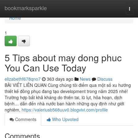
Home
bookmarksparkle
Togg
navi
Home
1
5 Tips about may dong phuc
You Can Use Today
elizabethf678qno7
363 days ago
News
Discuss
BÀI VIẾT LIÊN QUAN Cùng chúng tôi điểm qua một số xu hướng
thiết kế đồng phục đang tạo development trong năm 2025 nhé!
Trường hợp bất khả kháng do thiên tai, lũ lụt, hỏa hoạn, dịch
bệnh… dẫn đến nhà nước ban hành những quy định như giới
nghiêm,
https://valeriusb568uuv0.blogvivi.com/profile
Comments
Who Upvoted
Comments