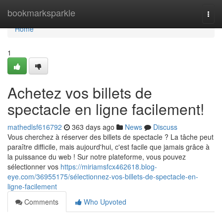
Home
bookmarksparkle
Togg
navi
Home
1
Achetez vos billets de
spectacle en ligne facilement!
mathedlsf616792
363 days ago
News
Discuss
Vous cherchez à réserver des billets de spectacle ? La tâche peut
paraître difficile, mais aujourd'hui, c'est facile que jamais grâce à
la puissance du web ! Sur notre plateforme, vous pouvez
sélectionner vos
https://miriamsfcx462618.blog-
eye.com/36955175/sélectionnez-vos-billets-de-spectacle-en-
ligne-facilement
Comments
Who Upvoted