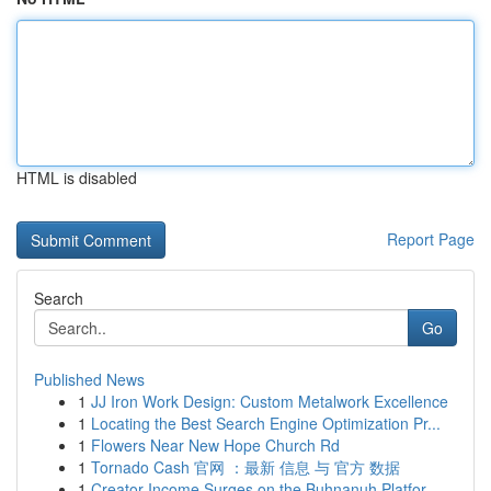
HTML is disabled
Report Page
Search
Go
Published News
1
JJ Iron Work Design: Custom Metalwork Excellence
1
Locating the Best Search Engine Optimization Pr...
1
Flowers Near New Hope Church Rd
1
Tornado Cash 官网 ：最新 信息 与 官方 数据
1
Creator Income Surges on the Buhnanuh Platfor...