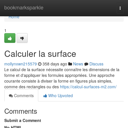
Home
bookmarksparkle
Togg
navi
Home
1
Calculer la surface
mollynxwn215579
358 days ago
News
Discuss
Le calcul de la surface nécessite connaître les dimensions de la
forme et d'appliquer les formules appropriées. Une approche
courante consiste à diviser la forme en figures plus simples,
comme des rectangles ou des
https://calcul-surfaces-m2.com/
Comments
Who Upvoted
Comments
Submit a Comment
No HTML