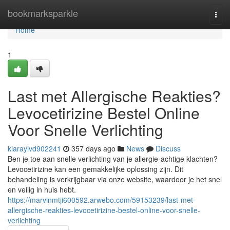
Home
bookmarksparkle
Togg
navi
Home
1
Last met Allergische Reakties?
Levocetirizine Bestel Online
Voor Snelle Verlichting
kiarayivd902241
357 days ago
News
Discuss
Ben je toe aan snelle verlichting van je allergie-achtige klachten?
Levocetirizine kan een gemakkelijke oplossing zijn. Dit
behandeling is verkrijgbaar via onze website, waardoor je het snel
en veilig in huis hebt.
https://marvinmtji600592.arwebo.com/59153239/last-met-
allergische-reakties-levocetirizine-bestel-online-voor-snelle-
verlichting