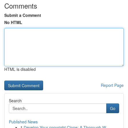
Comments
Submit a Comment
No HTML
HTML is disabled
Report Page
Search
Go
Published News
1
Develop Your copyright Clone: A Thorough W...