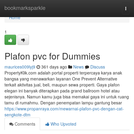
Home
bookmarksparkle
Togg
navi
Home
1
Plafon pvc for Dummies
maurices009lyj9
361 days ago
News
Discuss
PropertyKlik.com adalah portal properti terpercaya karya anak
bangsa yang menawarkan layanan One Prevent Alternative
terkait aktivitas jual, beli, maupun sewa properti. Gaya plafon
elegan ini banyak diterapkan pada grand ballroom hotel atau
sejenisnya. Namun kamu juga bisa memakai gaya ini untuk ruang
tamu di rumahmu. Dengan penempatan lampu gantung besar
https://www.propanraya.com/mewarnai-plafon-pvc-dengan-cat-
sengkote-dtm
Comments
Who Upvoted